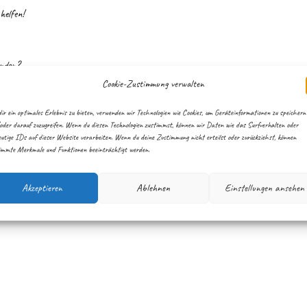
helfen!
unden?
d dazu noch super Kollegen haben die hinter Ihnen stehen?
Cookie-Zustimmung verwalten
ir ein optimales Erlebnis zu bieten, verwenden wir Technologien wie Cookies, um Geräteinformationen zu speichern
 Voll- oder Teilzeit.
oder darauf zuzugreifen. Wenn du diesen Technologien zustimmst, können wir Daten wie das Surfverhalten oder
eutige IDs auf dieser Website verarbeiten. Wenn du deine Zustimmung nicht erteilst oder zurückziehst, können
immte Merkmale und Funktionen beeinträchtigt werden.
Akzeptieren
Ablehnen
Einstellungen ansehen