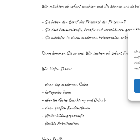
Wir möchten ab sofort wachsen und Sie können uns dabei 
– Sie lieben den Beruf des Friseurs/ der Friseurin?
– Sie sind kommunikativ, kreativ und verschönern gerne K
– Sie möchten in einem modernen Friseursalon arbeiten un
Um d
Dann kommen Sie zu uns. Wir suchen ab sofort Friseur/in in
und/
eind
Wir bieten Ihnen:
best
– einen top modernen Salon
– kollegiales Team
– übertarifliche Bezahlung und Urlaub
– einen großen Kundenstamm
– Weiterbildungsgarantie
– flexible Arbeitszeiten
Unser Profil: